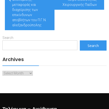
κατατάξεις)’’
μεταφοράς και
Χειρουργικής Παίδων
διαχείρισης των
επικίνδυνων
αποβλήτων του Π.Γ.Ν.
αλεξανδρούπολης
Search
Search
Archives
Archives