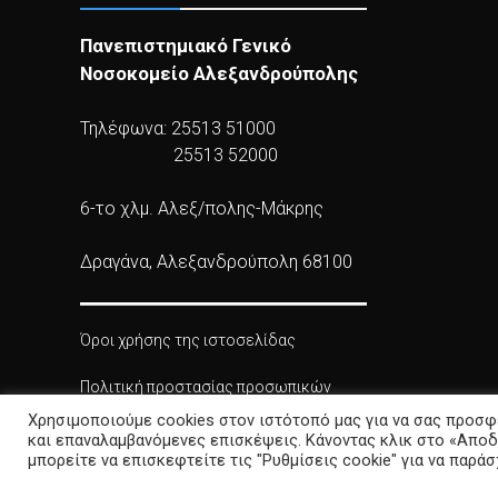
Πανεπιστημιακό Γενικό
Νοσοκομείο Αλεξανδρούπολης
Τηλέφωνα: 25513 51000
25513 52000
6-το χλμ. Αλεξ/πολης-Μάκρης
Δραγάνα, Αλεξανδρούπολη 68100
Όροι χρήσης της ιστοσελίδας
Πολιτική προστασίας προσωπικών
δεδομένων
Χρησιμοποιούμε cookies στον ιστότοπό μας για να σας προσφ
και επαναλαμβανόμενες επισκέψεις. Κάνοντας κλικ στο «Αποδ
Πολιτική Cookies
μπορείτε να επισκεφτείτε τις "Ρυθμίσεις cookie" για να παρά