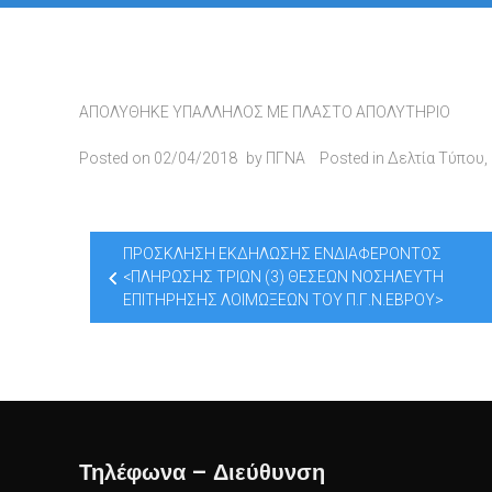
ΑΠΟΛΥΘΗΚΕ ΥΠΑΛΛΗΛΟΣ ΜΕ ΠΛΑΣΤΟ ΑΠΟΛΥΤΗΡΙΟ
Posted on
02/04/2018
by
ΠΓΝΑ
Posted in
Δελτία Τύπου
,
Post
ΠΡΟΣΚΛΗΣΗ ΕΚΔΗΛΩΣΗΣ ΕΝΔΙΑΦΕΡΟΝΤΟΣ
navigation
<ΠΛΗΡΩΣΗΣ ΤΡΙΩΝ (3) ΘΕΣΕΩΝ ΝΟΣΗΛΕΥΤΗ
ΕΠΙΤΗΡΗΣΗΣ ΛΟΙΜΩΞΕΩΝ ΤΟΥ Π.Γ.Ν.ΕΒΡΟΥ>
Τηλέφωνα – Διεύθυνση