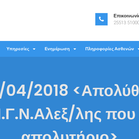
Επικοινωνί
25513 51000
νεπιστημιακό Γενικό Νοσοκομεί
ιστημιακό Γενικό Νοσοκομείο Αλεξανδρούπολης
Υπηρεσίες
Ενημέρωση
Πληροφορίες Ασθενών
/04/2018 <Απολύθ
.Γ.Ν.Αλεξ/λης που
απολυτήριο>