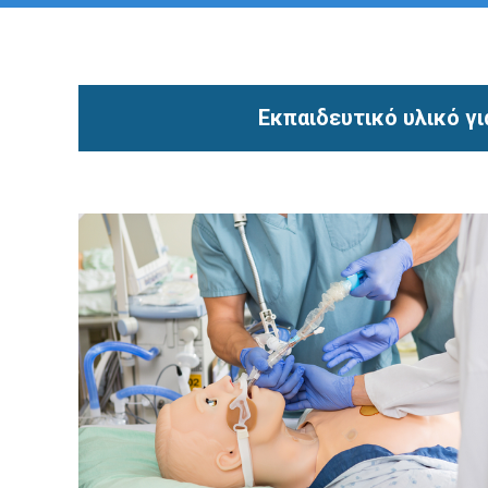
Εκπαιδευτικό υλικό γι