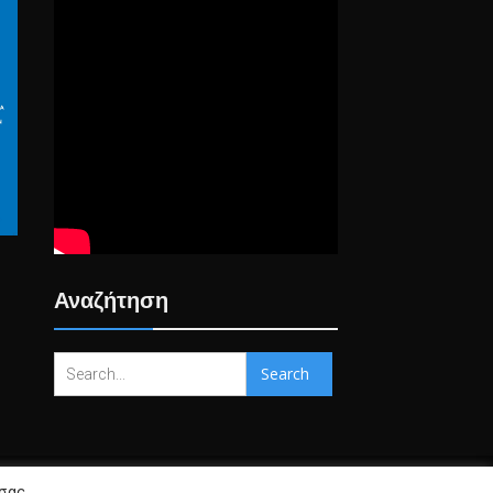
Αναζήτηση
Search
for:
 σας