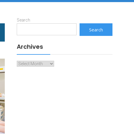
Search
Search
Archives
Archives