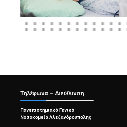
tttttttttttttttttttttttttttttttttttttttttttttttttttttttttttttttttttttttttttttttttttttttttttttt
tttttttttttttttttttttttttttttttttttttttttttttttttttttttttttttttttttttttttttttttttttttttttttttt
Τηλέφωνα – Διεύθυνση
Πανεπιστημιακό Γενικό
Νοσοκομείο Αλεξανδρούπολης