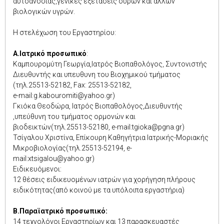
αυτοανοσίας,γενικές εξετάσεις ούρων και άλλων
βιολογικών υγρών.
Η στελέχωση του Εργαστηρίου:
Α.Ιατρικό προσωπικό
:
Καμπουρομύτη Γεωργία,Ιατρός Βιοπαθολόγος, Συντονιστής
Διευθυντής και υπευθυνη του Βιοχημικού τμήματος
(τηλ.25513-52182, Fax: 25513-52182,
e-mail:g.kabouromiti@yahoo.gr)
Γκιόκα Θεοδώρα, Ιατρός Βιοπαθολόγος,Διευθυντής
,υπεύθυνη του τμήματος ορμονών και
βιοδεικτών(τηλ.25513-52180, e-mail:tgioka@pgna.gr)
Τσίγαλου Χριστίνα, Επίκουρη Καθηγήτρια Ιατρικής-Μοριακής
Μικροβιολογίας(τηλ.25513-52194, e-
mail:xtsigalou@yahoo.gr)
Ειδικευόμενοι:
12 θέσεις ειδικευομένων ιατρών για χορήγηση πλήρους
ειδικότητας(από κοινού με τα υπόλοιπα εργαστήρια)
Β.Παραϊατρικό προσωπικό:
14 τεχνολόγοι Εργαστηρίων και 13 παρασκευαστές