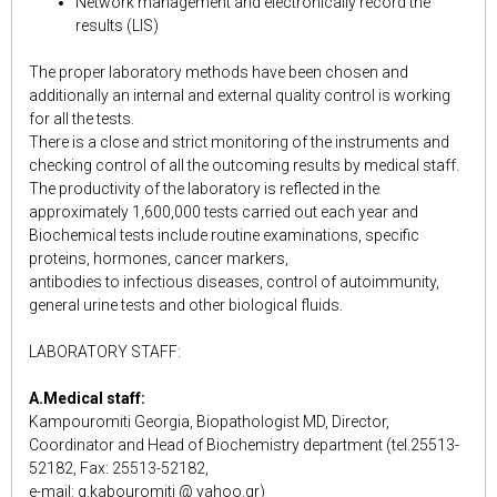
Network management and electronically record the
results (LIS)
The proper laboratory methods have been chosen and
additionally an internal and external quality control is working
for all the tests.
There is a close and strict monitoring of the instruments and
checking control of all the outcoming results by medical staff.
The productivity of the laboratory is reflected in the
approximately 1,600,000 tests carried out each year and
Biochemical tests include routine examinations, specific
proteins, hormones, cancer markers,
antibodies to infectious diseases, control of autoimmunity,
general urine tests and other biological fluids.
LABORATORY STAFF:
A.Medical staff:
Kampouromiti Georgia, Biopathologist MD, Director,
Coordinator and Head of Biochemistry department (tel.25513-
52182, Fax: 25513-52182,
e-mail: g.kabouromiti @ yahoo.gr)