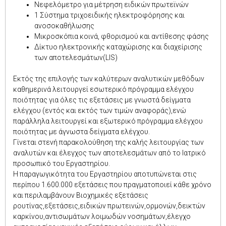
Νεφελόμετρο για μέτρηση ειδικών πρωτεϊνών
1 Σύστημα τριχοειδικής ηλεκτροφόρησης και
ανοσοκαθήλωσης
Μικροσκόπια κοινά, φθορισμού και αντίθεσης φάσης
Δίκτυο ηλεκτρονικής καταχώρισης και διαχείρισης
των αποτελεσμάτων(LIS)
Εκτός της επιλογής των καλύτερων αναλυτικών μεθόδων
καθημερινά λειτουργεί εσωτερικό πρόγραμμα ελέγχου
ποιότητας για όλες τις εξετάσεις με γνωστά δείγματα
ελέγχου (εντός και εκτός των τιμών αναφοράς),ενώ
παράλληλα λειτουργεί και εξωτερικό πρόγραμμα ελέγχου
ποιότητας με άγνωστα δείγματα ελέγχου.
Γίνεται στενή παρακολούθηση της καλής λειτουργίας των
αναλυτών και έλεγχος των αποτελεσμάτων από το Ιατρικό
προσωπικό του Εργαστηρίου.
Η παραγωγικότητα του Εργαστηρίου αποτυπώνεται στις
περίπου 1.600.000 εξετάσεις που πραγματοποιεί κάθε χρόνο
και περιλαμβάνουν Βιοχημικές εξετάσεις
ρουτίνας,εξετάσεις,ειδικών πρωτεινών,ορμονών,δεικτών
καρκίνου,αντισωμάτων λοιμωδών νοσημάτων,έλεγχο