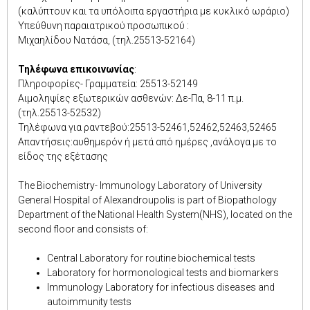
(καλύπτουν και τα υπόλοιπα εργαστήρια με κυκλικό ωράριο)
Υπεύθυνη παραιατρικού προσωπικού :
Μιχαηλίδου Νατάσα, (τηλ.25513-52164)
Τηλέφωνα επικοινωνίας
:
Πληροφορίες- Γραμματεία: 25513-52149
Αιμοληψίες εξωτερικών ασθενών: Δε-Πα, 8-11 π.μ.
(τηλ.25513-52532)
Τηλέφωνα για ραντεβού:25513-52461,52462,52463,52465
Απαντήσεις:αυθημερόν ή μετά από ημέρες ,ανάλογα με το
είδος της εξέτασης
The Biochemistry- Immunology Laboratory of University
General Hospital of Alexandroupolis is part of Biopathology
Department of the National Health System(NHS), located on the
second floor and consists of:
Central Laboratory for routine biochemical tests
Laboratory for hormonological tests and biomarkers
Immunology Laboratory for infectious diseases and
autoimmunity tests