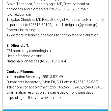
Gioka Theodora, Biopathologist MD, Director, head of
hormones and biomarkers (tel.25513-52180,, e-mail:
tgioka@pgna.gr)
Tsigalou Christina, MD Biopathologist A, head of autoimmunity
department (tel.25513-52194,, e-mail: xtsigalou@yahoo.gr)
Doctors in training:
12 doctors in training positions for complete specialization
B. Other staff:
27 Laboratory technologists
Head of technologists:
Natasha Michaelides (tel.25513-52164)
Contact Phones:
Information Secretary: 25513-52149
Outpatients laboratory: Mon-Fri, 8-11 am (tel.25513-52 532)
Telephone for appointment :25513-52461, 52462,52463,52465
Examination results : on the same day or following days,
depending on the type of examination