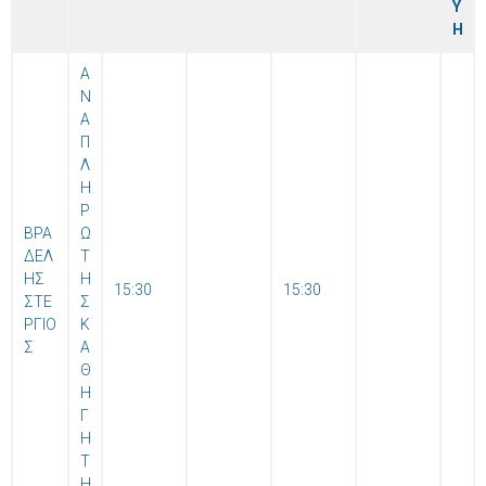
Υ
Η
Α
Ν
Α
Π
Λ
Η
Ρ
ΒΡΑ
Ω
ΔΕΛ
Τ
ΗΣ
Η
15:30
15:30
ΣΤΕ
Σ
ΡΓΙΟ
Κ
Σ
Α
Θ
Η
Γ
Η
Τ
Η