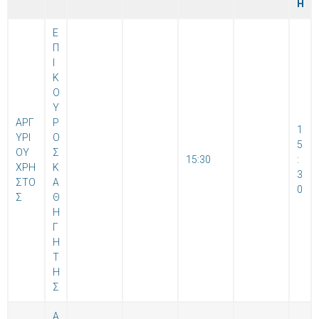
Η
Ε
Π
Ι
Κ
Ο
Υ
ΑΡΓ
Ρ
1
ΥΡΙ
Ο
5
ΟΥ
Σ
15:30
:
ΧΡΗ
Κ
3
ΣΤΟ
Α
0
Σ
Θ
Η
Γ
Η
Τ
Η
Σ
Α