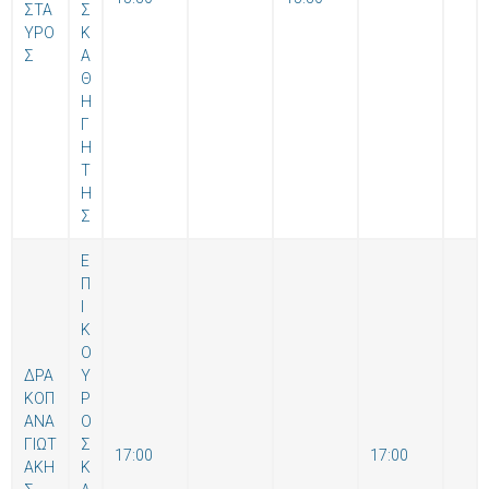
ΣΤΑ
Σ
ΥΡΟ
Κ
Σ
Α
Θ
Η
Γ
Η
Τ
Η
Σ
Ε
Π
Ι
Κ
Ο
ΔΡΑ
Υ
ΚΟΠ
Ρ
ΑΝΑ
Ο
ΓΙΩΤ
Σ
17:00
17:00
ΑΚΗ
Κ