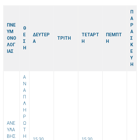
Π
Α
ΠΝΕ
Ρ
Θ
ΥΜ
Α
Ε
ΔΕΥΤΕΡ
ΤΕΤΑΡΤ
ΠΕΜΠΤ
ΟΝΟ
ΤΡΙΤΗ
Σ
Σ
Α
Η
Η
ΛΟΓ
Κ
Η
ΙΑΣ
Ε
Υ
Η
Α
Ν
Α
Π
Λ
Η
Ρ
ΑΝΕ
Ω
ΥΛΑ
Τ
ΒΗΣ
Η
15:30
15:30