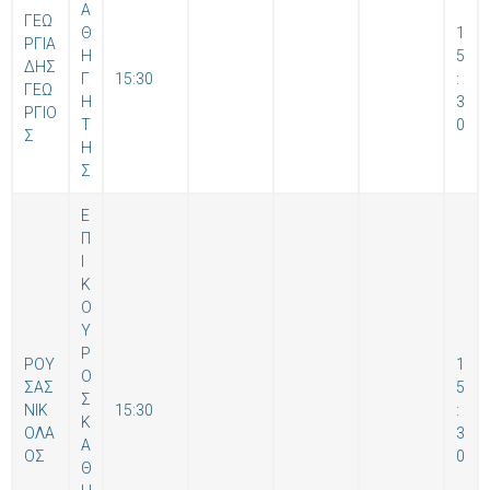
Α
ΓΕΩ
Θ
1
ΡΓΙΑ
Η
5
ΔΗΣ
Γ
15:30
:
ΓΕΩ
Η
3
ΡΓΙΟ
Τ
0
Σ
Η
Σ
Ε
Π
Ι
Κ
Ο
Υ
Ρ
ΡΟΥ
1
Ο
ΣΑΣ
5
Σ
ΝΙΚ
15:30
:
Κ
ΟΛΑ
3
Α
ΟΣ
0
Θ