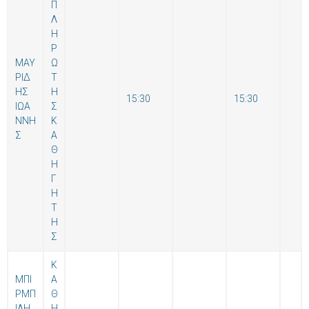
Π
Λ
Η
Ρ
ΜΑΥ
Ω
ΡΙΔ
Τ
ΗΣ
Η
15:30
15:30
ΙΩΑ
Σ
ΝΝΗ
Κ
Σ
Α
Θ
Η
Γ
Η
Τ
Η
Σ
Κ
ΜΠΙ
Α
ΡΜΠ
Θ
ΙΛΗ
Η