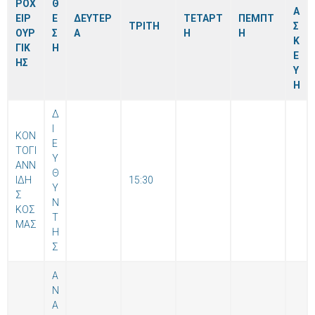
ΡΟΧ
Θ
Α
ΕΙΡ
Ε
ΔΕΥΤΕΡ
ΤΕΤΑΡΤ
ΠΕΜΠΤ
ΤΡΙΤΗ
Σ
ΟΥΡ
Σ
Α
Η
Η
Κ
ΓΙΚ
Η
Ε
ΗΣ
Υ
Η
Δ
Ι
ΚΟΝ
Ε
ΤΟΓΙ
Υ
ΑΝΝ
Θ
ΙΔΗ
15:30
Υ
Σ
Ν
ΚΟΣ
Τ
ΜΑΣ
Η
Σ
Α
Ν
Α