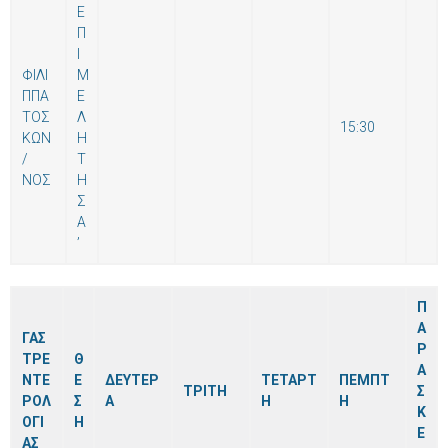
Ε
Π
Ι
ΦΙΛΙ
Μ
ΠΠΑ
Ε
ΤΟΣ
Λ
15:30
ΚΩΝ
Η
/
Τ
ΝΟΣ
Η
Σ
Α
’
Π
Α
ΓΑΣ
Ρ
ΤΡΕ
Θ
Α
ΝΤΕ
Ε
ΔΕΥΤΕΡ
ΤΕΤΑΡΤ
ΠΕΜΠΤ
ΤΡΙΤΗ
Σ
ΡΟΛ
Σ
Α
Η
Η
Κ
ΟΓΙ
Η
Ε
ΑΣ