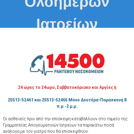
Ολοήμερων
Ιατρείων
24 ώρες το 24ωρο, Σαββατοκύριακο και Αργίες
ή
25513-52461 και 25513-52465 Μόνο Δευτέρα-Παρασκευή 8
π.μ.-2 μ.μ.
Οι ασθενείς πριν από την επίσκεψη καταβάλλουν στο ταμείο της
Γραμματείας Απογευματινών Ιατρείων τα παρακάτω ποσά
ανάλογα με τον γιατρό που θα επισκεφθούν: