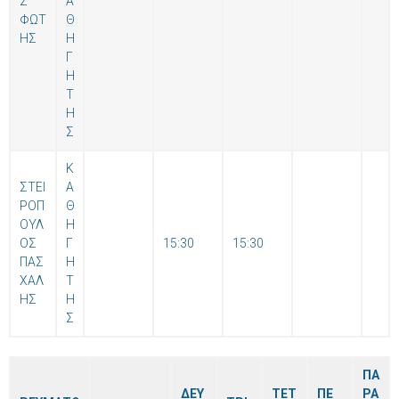
Σ
Α
ΦΩΤ
Θ
ΗΣ
Η
Γ
Η
Τ
Η
Σ
Κ
ΣΤΕΙ
Α
ΡΟΠ
Θ
ΟΥΛ
Η
ΟΣ
Γ
15:30
15:30
ΠΑΣ
Η
ΧΑΛ
Τ
ΗΣ
Η
Σ
ΠΑ
ΔΕΥ
ΤΕΤ
ΠΕ
ΡΑ