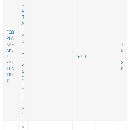
Ν
Α
Π
Λ
Η
ΓΕΩ
Ρ
ΡΓΑ
Ω
ΚΑΡ
1
Τ
ΑΚΟ
5
Η
Σ
16:00
:
Σ
ΕΥΣ
3
Κ
ΤΡΑ
0
Α
ΤΙΟ
Θ
Σ
Η
Γ
Η
Τ
Η
Σ
Κ