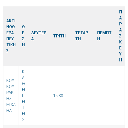
Π
Α
ΑΚΤΙ
Ρ
ΝΟΘ
Θ
Α
ΕΡΑ
Ε
ΔΕΥΤΕΡ
ΤΕΤΑΡ
ΠΕΜΠΤ
ΤΡΙΤΗ
Σ
ΠΕΥ
Σ
Α
ΤΗ
Η
Κ
ΤΙΚΗ
Η
Ε
Σ
Υ
Η
Κ
Α
ΚΟΥ
Θ
ΚΟΥ
Η
ΡΑΚ
Γ
15:30
ΗΣ
Η
ΜΙΧΑ
Τ
ΗΛ
Η
Σ