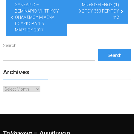
Post
ΣΥΝΕΔΡΙΟ –
ΜΙΣΘΩΣΗ ΕΝΟΣ (1)
navigation
ΣΕΜΙΝΑΡΙΟ ΜΗΤΡΙΚΟΥ
ΧΩΡΟΥ 350 ΠΕΡΙΠΟΥ
ΘΗΛΑΣΜΟΥ ΜΙΛΕΝΑ
m2
ΡΟΥΖΚΟΒΑ 1-5
ΜΑΡΤΙΟΥ 2017
Search
Search
Archives
Archives
Τηλέφωνα – Διεύθυνση