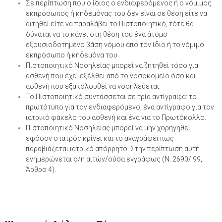
Σε περίπτωση που ο ίδιος ο ενδιαφερόμενος ή ο νόμιμος
εκπρόσωπος ή κηδεμόνας του δεν είναι σε θέση είτε να
αιτηθεί είτε να παραλάβει το Πιστοποιητικό, τότε θα
δύναται να το κάνει στη θέση του ένα άτομο
εξουσιοδοτημένο βάση νόμου από τον ίδιο ή το νόμιμο
εκπρόσωπο ή κηδεμόνα του.
Πιστοποιητικό Νοσηλείας μπορεί να ζητηθεί τόσο για
ασθενή που έχει εξέλθει από το νοσοκομείο όσο και
ασθενή που εξακολουθεί να νοσηλεύεται.
Το Πιστοποιητικό συντάσσεται σε τρία αντίγραφα: το
πρωτότυπο για τον ενδιαφερόμενο, ένα αντίγραφο για τον
ιατρικό φάκελο του ασθενή και ένα για το Πρωτόκολλο.
Πιστοποιητικό Νοσηλείας μπορεί να μην χορηγηθεί
εφόσον ο ιατρός κρίνει και το αναγράφει πως
παραβιάζεται ιατρικό απόρρητο. Στην περίπτωση αυτή
ενημερώνεται ο/η αιτών/ούσα εγγράφως (Ν. 2690/ 99,
Άρθρο 4).