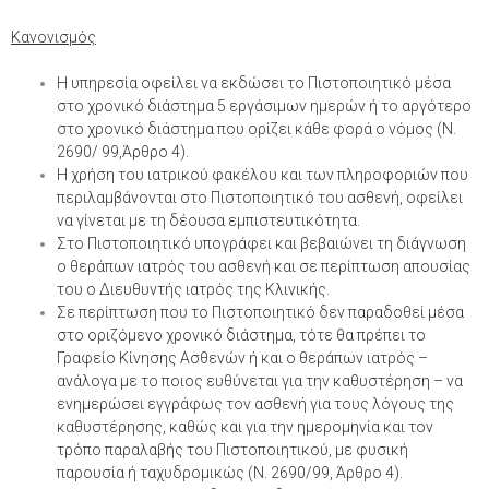
Κανονισμός
Η υπηρεσία οφείλει να εκδώσει το Πιστοποιητικό μέσα
στο χρονικό διάστημα 5 εργάσιμων ημερών ή το αργότερο
στο χρονικό διάστημα που ορίζει κάθε φορά ο νόμος (Ν.
2690/ 99,Άρθρο 4).
Η χρήση του ιατρικού φακέλου και των πληροφοριών που
περιλαμβάνονται στο Πιστοποιητικό του ασθενή, οφείλει
να γίνεται με τη δέουσα εμπιστευτικότητα.
Στο Πιστοποιητικό υπογράφει και βεβαιώνει τη διάγνωση
ο θεράπων ιατρός του ασθενή και σε περίπτωση απουσίας
του ο Διευθυντής ιατρός της Κλινικής.
Σε περίπτωση που το Πιστοποιητικό δεν παραδοθεί μέσα
στο οριζόμενο χρονικό διάστημα, τότε θα πρέπει το
Γραφείο Κίνησης Ασθενών ή και ο θεράπων ιατρός –
ανάλογα με το ποιος ευθύνεται για την καθυστέρηση – να
ενημερώσει εγγράφως τον ασθενή για τους λόγους της
καθυστέρησης, καθώς και για την ημερομηνία και τον
τρόπο παραλαβής του Πιστοποιητικού, με φυσική
παρουσία ή ταχυδρομικώς (Ν. 2690/99, Άρθρο 4).