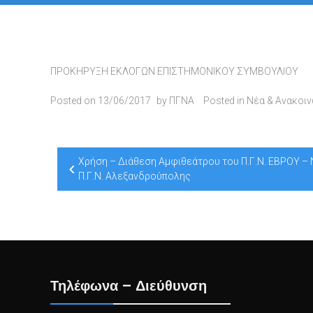
ΠΡΟΚΗΡΥΞΗ ΕΚΛΟΓΩΝ ΕΠΙΣΤΗΜΟΝΙΚΟΥ ΣΥΜΒΟΥΛΙΟΥ
Posted on
13/06/2017
by
ΠΓΝΑ
Posted in
Νέα & Ανακοι
Post
Χρήση – Διάθεση Αμφιθεάτρου του Π.Γ.Ν. ΕΒΡΟΥ – 
navigation
Π.Γ.Ν. Αλεξανδρούπολης
Τηλέφωνα – Διεύθυνση