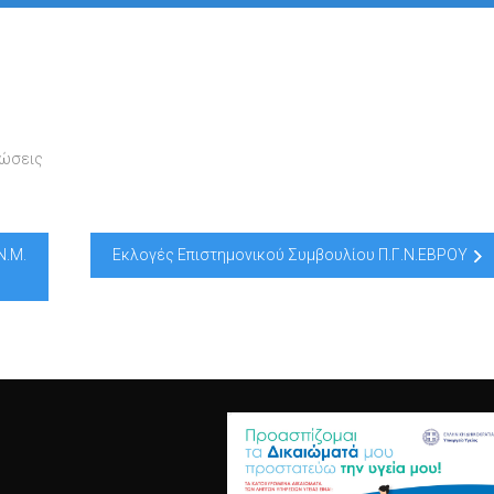
νώσεις
Ν.Μ.
Εκλογές Επιστημονικού Συμβουλίου Π.Γ.Ν.ΕΒΡΟΥ