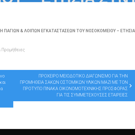
Η ΠΑΓΙΩΝ & ΛΟΙΠΩΝ ΕΓΚΑΤΑΣΤΑΣΕΩΝ ΤΟΥ ΝΟΣΟΚΟΜΕΙΟΥ – ΕΤΗΣΙΑ
& Προμήθειες
ενο
ΠΡΟΧΕΙΡΟ ΜΕΙΟΔΟΤΙΚΟ ΔΙΑΓΩΝΙΣΜΟ ΓΙΑ ΤΗΝ
και
ΠΡΟΜΗΘΕΙΑ ΣΑΚΩΝ ΟΣΤΟΜΙΚΩΝ ΥΛΙΚΩΝ ΜΑΖΙ ΜΕ ΤΟΝ
ια
ΠΡΟΤΥΠΟ ΠΙΝΑΚΑ ΟΙΚΟΝΟΜΟΤΕΧΝΙΚΗΣ ΠΡΟΣΦΟΡΑΣ
ΓΙΑ ΤΙΣ ΣΥΜΜΕΤΕΧΟΥΣΕΣ ΕΤΑΙΡΕΙΕΣ