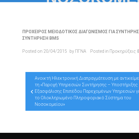
ΠΡΟΧΕΙΡΟΣ ΜΕΙΟΔΟΤΙΚΟΣ ΔΙΑΓΩΝΙΣΜΟΣ ΓΙΑ ΣΥΝΤΗΡΗΣ
ΣΥΝΤΗΡΗΣΗ BMS
Posted on
20/04/2015
by
ΠΓΝΑ
Posted in
Προκηρύξεις 
Post
Ανοικτή Ηλεκτρονική Διαπραγμάτευση με αντικείμ
navigation
τη «Παροχή Υπηρεσιών Συντήρησης – Υποστήριξης 
Εξασφάλισης Επιπέδου Παρεχομένων Υπηρεσιών γ
το Ολοκληρωμένο Πληροφοριακό Σύστημα του
Νοσοκομείου»