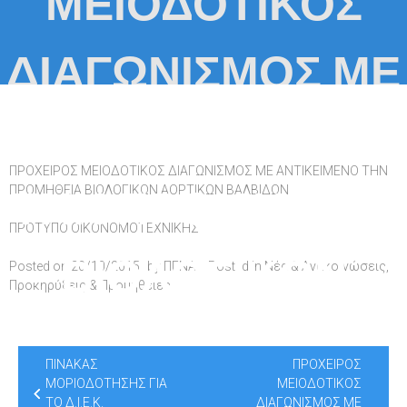
ΜΕΙΟΔΟΤΙΚΟΣ
ΔΙΑΓΩΝΙΣΜΟΣ ΜΕ
ΑΝΤΙΚΕΙΜΕΝΟ
ΠΡΟΧΕΙΡΟΣ ΜΕΙΟΔΟΤΙΚΟΣ ΔΙΑΓΩΝΙΣΜΟΣ ΜΕ ΑΝΤΙΚΕΙΜΕΝΟ ΤΗΝ
ΤΗΝ ΠΡΟΜΗΘΕΙΑ
ΠΡΟΜΗΘΕΙΑ ΒΙΟΛΟΓΙΚΩΝ ΑΟΡΤΙΚΩΝ ΒΑΛΒΙΔΩΝ
ΠΡΟΤΥΠΟ ΟΙΚΟΝΟΜΟΤΕΧΝΙΚΗΣ
ΒΙΟΛΟΓΙΚΩΝ
Posted on
20/10/2015
by
ΠΓΝΑ
Posted in
Νέα & Ανακοινώσεις
,
Προκηρύξεις & Προμήθειες
ΑΟΡΤΙΚΩΝ
Post
ΠΙΝΑΚΑΣ
ΠΡΟΧΕΙΡΟΣ
navigation
ΜΟΡΙΟΔΟΤΗΣΗΣ ΓΙΑ
ΜΕΙΟΔΟΤΙΚΟΣ
ΤΟ Δ.Ι.Ε.Κ.
ΔΙΑΓΩΝΙΣΜΟΣ ΜΕ