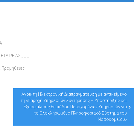
Α
ΑΙΡΕΙΑΣ._._._
& Προμήθειες
Ανοικτή Ηλεκτρονική Διαπραγμάτευση με αντικείμενο
τη «Παροχή Υπηρεσιών Συντήρησης – Υποστήριξης και
Εξασφάλισης Επιπέδου Παρεχομένων Υπηρεσιών για
το Ολοκληρωμένο Πληροφοριακό Σύστημα του
Νοσοκομείου»