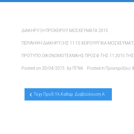
ΔΙΑΚΗΡΥΞΗ ΠΡΟΧΕΙΡΟΥ ΜΟΣΧΕΥΜΑΤΑ 2015
ΠΕΡΙΛΗΨΗ ΔΙΑΚΗΡΥΞΗΣ 11.15 ΧΕΙΡΟΥΡΓΙΚΑ ΜΟΣΧΕΥΜΑΤ
ΠΡΟΤΥΠΟ ΟΙΚΟΝΟΜΟΤΕΧΝΙΚΗΣ ΠΡΟΣΦ ΤΗΣ 11.2015 ΤΗΣ ΕΤ
Posted on
20/04/2015
by
ΠΓΝΑ
Posted in
Προκηρύξεις 
Post
Τεχν.Προδ.Υλ.Καθαρ. Διαβούλευση Α΄
navigation