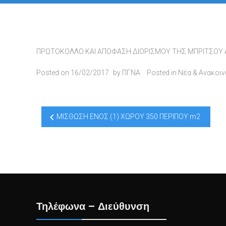
ΠΡΩΤΟΚΟΛΛΟ ΚΑΙ ΑΠΟΦΑΣΗ ΔΙΟΡΙΣΜΟΥ ΤΗΣ ΜΠΡΙΤΣΟΥ 
Posted on
16/02/2017
by
ΠΓΝΑ
Posted in
Νέα & Ανακοι
Post
ΜΙΣΘΩΣΗ ΕΝΟΣ (1) ΧΩΡΟΥ 350 ΠΕΡΙΠΟΥ m2
navigation
Τηλέφωνα – Διεύθυνση