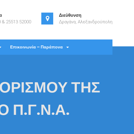
α
Διεύθυνση
 & 25513 52000
Δραγάνα, Αλεξανδρούπολη
ο Αλεξανδρούπολης
Επικοινωνία – Παράπονα
ΟΡΙΣΜΟΥ ΤΗΣ
 Π.Γ.Ν.Α.