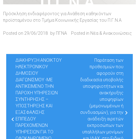
Π.Γ.Ν.Α.
Πρόσκληση ενδιαφέροντος για Ανάθεση καθηκόντων
προϊσταμένου στο Τμήμα Κοινωνικής Εργασίας του Π.Γ.Ν.Α
Posted on
29/06/2018
by
ΠΓΝΑ
Posted in
Νέα & Ανακοινώσεις
Post
ΔΙΑΚΗΡΥΞΗ ΑΝΟΙΚΤΟΥ
Παράταση των
navigation
ΗΛΕΚΤΡΟΝΙΚΟΥ
προθεσμιών που
ΔΗΜΟΣΙΟΥ
αφορούν στη
ΔΙΑΓΩΝΙΣΜΟΥ -ΜΕ
διαδικασία υποβολής
ΑΝΤΙΚΕΙΜΕΝΟ ΤΗΝ
υποψηφιοτήτων και
ΠΑΡΟΧΗ ΥΠΗΡΕΣΙΩΝ
ανακήρυξης
ΣΥΝΤΗΡΗΣΗΣ –
υποψηφίων
ΥΠΟΣΤΗΡΙΞΗΣ ΚΑΙ
(μεμονωμένων ή
ΕΞΑΣΦΑΛΙΣΗΣ
συνδυασμών), για την
ΕΠΙΠΕΔΟΥ
ανάδειξη αιρετών
ΠΑΡΕΧΟΜΕΝΩΝ
εκπροσώπων των
ΥΠΗΡΕΣΙΩΝ ΓΙΑ ΤΟ
υπαλλήλων μονίμων
ΟΛΟΚΛΗΡΩΜΕΝΟ
και ΙΔΑΧ, στο Ειδικό