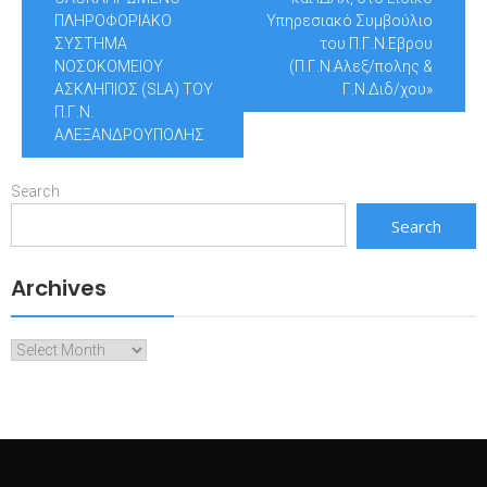
ΠΛΗΡΟΦΟΡΙΑΚΟ
Υπηρεσιακό Συμβούλιο
ΣΥΣΤΗΜΑ
του Π.Γ.Ν.Εβρου
ΝΟΣΟΚΟΜΕΙΟΥ
(Π.Γ.Ν.Αλεξ/πολης &
ΑΣΚΛΗΠΙΟΣ (SLA) ΤΟΥ
Γ.Ν.Διδ/χου»
Π.Γ.Ν.
ΑΛΕΞΑΝΔΡΟΥΠΟΛΗΣ
Search
Search
Archives
Archives