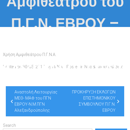
Αμφιθεάτρου του
Π.Γ.Ν. ΕΒΡΟΥ –
Ν.Μ. Π.Γ.Ν.
Χρήση Αμφιθεάτρου Π.Γ.Ν.Α.
Αλεξανδρούπολης
Posted on
30/05/2017
by
ΠΓΝΑ
Posted in
Νέα & Ανακοινώσεις
Post
Αναστολή Λειτουργίας
ΠΡΟΚΗΡΥΞΗ ΕΚΛΟΓΩΝ
navigation
ΜΕΘ- ΜΑΦ του ΠΓΝ
ΕΠΙΣΤΗΜΟΝΙΚΟΥ
ΕΒΡΟΥ-Ν.Μ.ΠΓΝ
ΣΥΜΒΟΥΛΙΟΥ Π.Γ.Ν.
Αλεξανδρούπολης
ΕΒΡΟΥ
Search