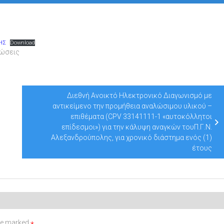
ΗΣ
Download
νώσεις
Διεθνή Ανοικτό Ηλεκτρονικό Διαγωνισμό με
αντικείμενο την προμήθεια αναλώσιμου υλικού –
επιθέματα (CPV 33141111-1 «αυτοκόλλητοι
επίδεσμοι») για την κάλυψη αναγκών τουΠ.Γ.Ν.
Αλεξανδρούπολης, για χρονικό διάστημα ενός (1)
έτους
are marked