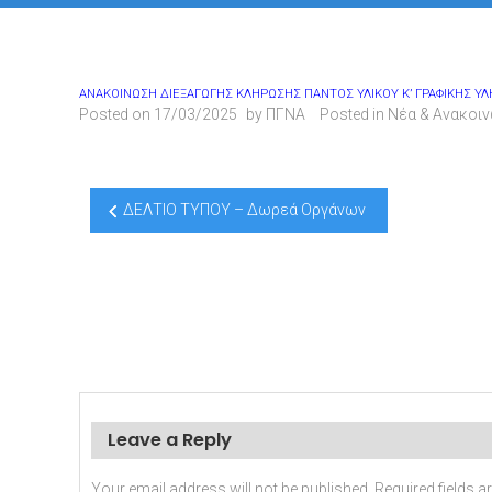
ΑΝΑΚΟΙΝΩΣΗ ΔΙΕΞΑΓΩΓΗΣ ΚΛΗΡΩΣΗΣ ΠΑΝΤΟΣ ΥΛΙΚΟΥ Κ’ ΓΡΑΦΙΚΗΣ ΥΛ
Posted on
17/03/2025
by
ΠΓΝΑ
Posted in
Νέα & Ανακοι
Post
ΔΕΛΤΙΟ ΤΥΠΟΥ – Δωρεά Οργάνων
navigation
Leave a Reply
Your email address will not be published.
Required fields 