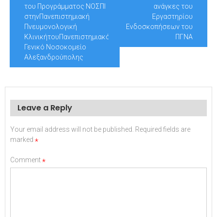
ΕΠΑΝΑΠΡΟΣΚΛΗ
του Προγράμματος ΝΟΣΠΙ
ανάγκες του
στηνΠανεπιστημιακή
Εργαστηρίου
Πνευμονολογική
Ενδοσκοπήσεων του
ΚλινικήτουΠανεπιστημιακό
ΠΓΝΑ
Γενικό Νοσοκομείο
Αλεξανδρούπολης
Leave a Reply
Your email address will not be published.
Required fields are
marked
*
Comment
*