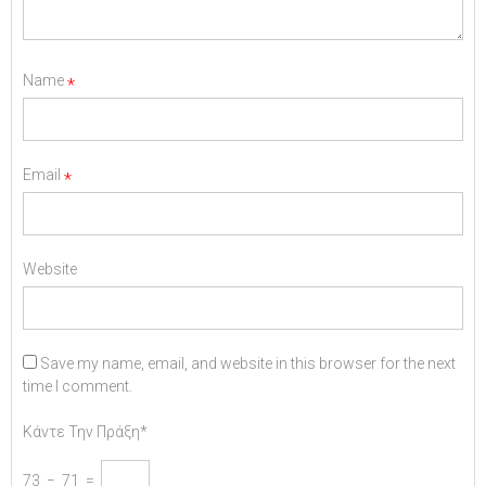
Name
*
Email
*
Website
Save my name, email, and website in this browser for the next
time I comment.
Κάντε Την Πράξη*
73 − 71 =