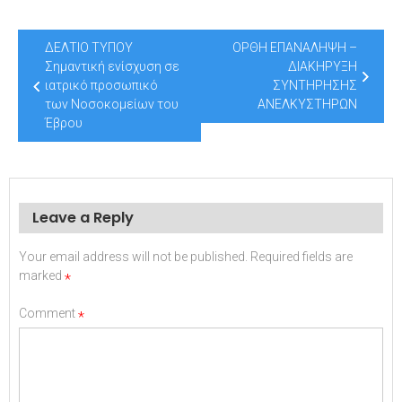
Post
ΔΕΛΤΙΟ ΤΥΠΟΥ
ΟΡΘΗ ΕΠΑΝΑΛΗΨΗ –
navigation
Σημαντική ενίσχυση σε
ΔΙΑΚΗΡΥΞΗ
ιατρικό προσωπικό
ΣΥΝΤΗΡΗΣΗΣ
των Νοσοκομείων του
ΑΝΕΛΚΥΣΤΗΡΩΝ
Έβρου
Leave a Reply
Your email address will not be published.
Required fields are
marked
*
Comment
*