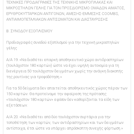
ΤΕΧΝΙΚΕΣ ΠΡΟΔΙΑΓΡΑΦΕΣ ΤΗΣ ΤΕΧΝΙΚΗΣ ΜΙΚΡΟΠΛΑΚΑΣ ΚΑΙ
ΜΙΚΡΟΣΤΗΛΩΝ ΓΕΛΗΣ ΓΙΑ ΤΟΝ ΠΡΟΣΔΙΟΡΙΣΜΟ ΟΜΑΔΩΝ ΑΙΜΑΤΟΣ,
ΕΡΥΘΡΟΚΥΤΤΑΡΙΚΩΝ ΑΝΤΙΓΟΝΩΝ, ΑΜΕΣΗΣ-ΕΜΜΕΣΗΣ COOMBS,
ΑΝΤΙΑΙΜΟΠΕΤΑΛΙΑΚΩΝ ΑΝΤΙΣΩΜΑΤΩΝ ΚΑΙ ΔΙΑΣΤΑΥΡΩΣΗΣ
Β. ΣΥΝΟΔΟΥ ΕΞΟΠΛΙΣΜΟΥ
Προδιαγραφές συνοδού εξοπλισμού για την τεχνική μικροστηλών
γέλης
Α/Α 19. «Να διαθέτει επαρκή αποθηκευτικό χώρο αντιδραστηρίων
(τουλάχιστον 180 καρτών) ώστε να έχει υψηλή αυτονομία για τη
διενέργεια 50 τουλάχιστον δειγμάτων χωρίς την ανάγκη διακοπής
της ρουτίνας για τροφοδότηση.»
Για τα 50 δείγματα δεν απαιτείται αποθηκευτικός χώρος πέραν των
150 καρτών. Θα προτείναμε την αφαίρεση της πρότασης
«τουλάχιστον 180 καρτών» εφόσον δεν καθορίζονται τα είδη των
εξετάσεων.
Α/Α 20. «Να διαθέτει από δύο τουλάχιστον συρτάρια για την
τοποθέτηση των καρτών, των αντιδραστηρίων και των δειγμάτων
αντίστοιχα, έτσι ώστε να υπάρχει απρόσκοπτη συνεχής φόρτωση.»