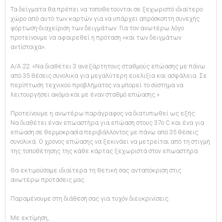
Τα δείγματα θα πρέπει να τοποθετούνται σε ξεχωριστό ιδιαίτερο
χώρο από αυτό των καρτών για να υπάρχει απρόσκοπτη συνεχής
φόρτωση-διαχείριση των δειγμάτων. Για τον ανωτέρω λόγο
προτείνουμε να αφαιρεθεί η πρόταση «και των δειγμάτων
αντίστοιχα».
Α/Α 22. «Να διαθέτει 3 ανεξάρτητους σταθμούς επώασης με πάνω
από 35 θέσεις συνολικά για μεγαλύτερη ευελιξία και ασφάλεια. Σε
περίπτωση τεχνικού προβλήματος να μπορεί το σύστημα να
λειτουργήσει ακόμα και με έναν σταθμό επώασης.»
Προτείνουμε η ανωτέρω παράγραφος να διατυπωθεί ως εξής:
Να διαθέτει έναν επωαστήρα για επώαση στους 37ο C και ένα για
επώαση σε θερμοκρασία περιβάλλοντος με πάνω από 35 θέσεις
συνολικά. Ο χρόνος επώασης να ξεκινάει να μετρείται από τη στιγμή
της τοποθέτησης της κάθε κάρτας ξεχωριστά στον επωαστήρα.
Θα εκτιμούσαμε ιδιαίτερα τη θετική σας ανταπόκριση στις
ανωτέρω προτάσεις μας.
Παραμένουμε στη διάθεσή σας για τυχόν διευκρινίσεις.
Με εκτίμηση,