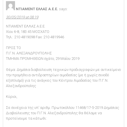
ΝΤΙΑΜΕΝΤ ΕΛΛΑΣ Α.Ε.Ε.
says:
30/05/2019 at 08:19
ΝΤΙΑΜΕΝΤ ΕΛΛΑΣ Α.Ε.Ε.
Χίου 6-8, 183 45 ΜΟΣΧΑΤΟ
Τηλ.: 210 4819098 Fax: 210 4819946
ΠΡΟΣ ΤΟ
Π.Γ.Ν. ΑΛΕΞΑΝΔΡΟΥΠΟΛΗΣ
ΤΜΗΜΑ ΠΡΟΜΗΘΕΙΩΝ σχάτο, 29 Μαΐου 2019
Θέμα: Δημόσια διαβούλευση τεχνικών προδιαγραφών με αντικείμενο
την προμήθεια αντιδραστηρίων αιμοδοσίας (με ή χωρίς συνοδό
εξοπλισμό) για τις ανάγκες του Κέντρου Αιμοδοσίας του Π.Γ.Ν.
Αλεξανδρούπολης
Κύριοι,
Σε συνέχεια της υπ’ αριθμ. Πρωτοκόλλου 11468/17-5-2019 Δημόσιας
Διαβούλευσης του Π.Γ.Ν. Αλεξανδρούπολης θα θέλαμε να
προτείνουμε τα κάτωθι: