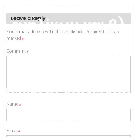
αναισθησίας
ενηλίκων και β)
Leave a Reply
Your email address will not be published.
Required fields are
marked
*
παίδων και γ)
Comment
*
χρωματικών
δεικτών διοξειδίου
Name
*
ενηλίκων
Email
*