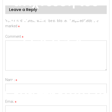
ανίχνευση του
Leave a Reply
SARS-COV-2 RT
Your email address will not be published.
Required fields are
marked
*
PCR (CPV :
Comment
*
33696500-0
Αντιδραστήρια
Name
*
Εργαστηρίων) με
Email
*