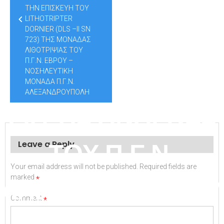
ΒΑΛΒΙΔΩΝ
ΤΗΝ ΕΠΙΣΚΕΥΗ ΤΟΥ
LITHOTRIPTER
ΚΑΡΔΙΑΣ ΓΙΑ
DORNIER (DLS –II SN
723) ΤΗΣ ΜΟΝΑΔΑΣ
ΛΙΘΟΤΡΙΨΙΑΣ ΤΟΥ
Π.Γ.Ν. ΕΒΡΟΥ –
ΑΟΡΤΙΚΗ ΘΕΣΗ ”
ΝΟΣΗΛΕΥΤΙΚΗ
ΜΟΝΑΔΑ Π.Γ.Ν.
ΑΛΕΞΑΝΔΡΟΥΠΟΛΗ
ΓΙΑ ΤΙΣ ΑΝΑΓΚΕΣ
ΤΟΥ Π.Γ.Ν.
Leave a Reply
Your email address will not be published.
Required fields are
marked
ΑΛΕΞΑΝΔΡΟΥΠΟ
*
Comment
*