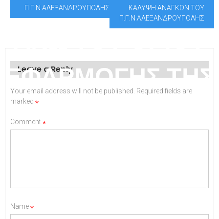
ΠΡΟΫΠΟΛΟΓΙΣΜΟ
Π.Γ.Ν.ΑΛΕΞΑΝΔΡΟΥΠΟΛΗΣ
ΚΑΛΥΨΗ ΑΝΑΓΚΩΝ ΤΟΥ
Π.Γ.Ν.ΑΛΕΞΑΝΔΡΟΥΠΟΛΗΣ
ΑΝΩ ΤΟΥ ΟΡΙΟΥ
ΕΦΑΡΜΟΓΗΣ ΤΗΣ
Leave a Reply
Your email address will not be published.
Required fields are
ΕΝΩΣΙΑΚΗΣ
marked
*
Comment
*
ΝΟΜΟΘΕΣΙΑΣ
Name
*