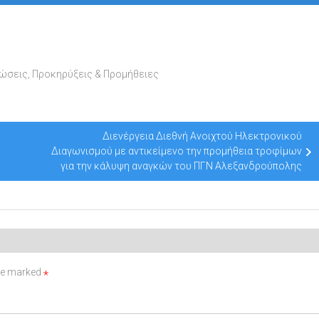
νώσεις
,
Προκηρύξεις & Προμήθειες
Διενέργεια Διεθνή Ανοιχτού Ηλεκτρονικού
Διαγωνισμού με αντικείμενο την προμήθεια τροφίμων
για την κάλυψη αναγκών του ΠΓΝ Αλεξανδρούπολης
are marked
*