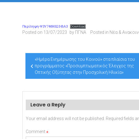
Περίληψη-Ψ3Υ74690Ω3-ΒΑ3
Download
Posted on
13/07/2023
by
ΠΓΝΑ
Posted in
Νέα & Ανακοι
Post
«Ημέρα Ενημέρωσης του Κοινού» στα πλαίσια του
navigation
προγράμματος «Προσυμπτωματικός Έλεγχος της
Οπτικής Οξύτητας στην Προσχολική Ηλικία»
Leave a Reply
Your email address will not be published.
Required fields 
Comment
*