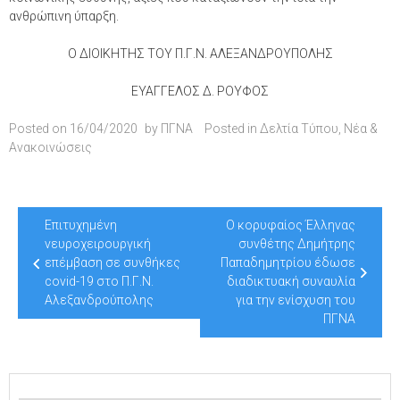
ανθρώπινη ύπαρξη.
Ο ΔΙΟΙΚΗΤΗΣ ΤΟΥ Π.Γ.Ν. ΑΛΕΞΑΝΔΡΟΥΠΟΛΗΣ
ΕΥΑΓΓΕΛΟΣ Δ. ΡΟΥΦΟΣ
Posted on
16/04/2020
by
ΠΓΝΑ
Posted in
Δελτία Τύπου
,
Νέα &
Ανακοινώσεις
Post
Επιτυχημένη
O κορυφαίος Έλληνας
navigation
νευροχειρουργική
συνθέτης Δημήτρης
επέμβαση σε συνθήκες
Παπαδημητρίου έδωσε
covid-19 στο Π.Γ.Ν.
διαδικτυακή συναυλία
Αλεξανδρούπολης
για την ενίσχυση του
ΠΓΝΑ