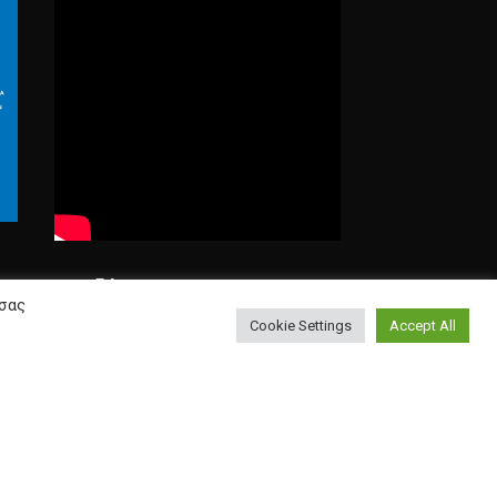
Αναζήτηση
 σας
Cookie Settings
Accept All
Search
for: