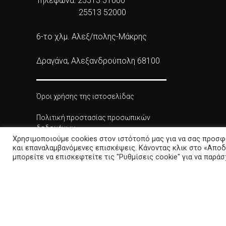
Τηλέφωνα: 25513 51000
25513 52000
6-το χλμ. Αλεξ/πολης-Μάκρης
Δραγάνα, Αλεξανδρούπολη 68100
Όροι χρήσης της ιστοσελίδας
Πολιτική προστασίας προσωπικών
δεδομένων
Χρησιμοποιούμε cookies στον ιστότοπό μας για να σας προσφ
και επαναλαμβανόμενες επισκέψεις. Κάνοντας κλικ στο «Αποδ
Πολιτική Cookies
μπορείτε να επισκεφτείτε τις "Ρυθμίσεις cookie" για να παρά
Δήλωση προσβασιμότητας