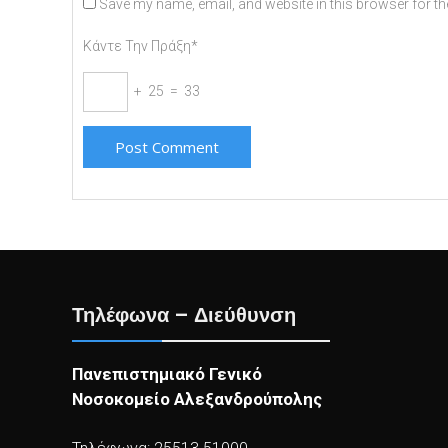
Save my name, email, and website in this browser for th
Κάντε Την Πράξη*
+ 25 = 33
Τηλέφωνα – Διεύθυνση
Πανεπιστημιακό Γενικό
Νοσοκομείο Αλεξανδρούπολης