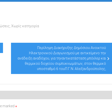
νώσεις
,
Χωρίς κατηγορία
Περίληψη Διακήρυξης Δημόσιου Ανοικτού
Ηλεκτρονικού Διαγωνισμού με αντικείμενο την
ανάδειξη αναδόχου, για τηναντικατάσταση μπόιλερ και
θερμικού δοχείου συμπυκνωμάτων, στον θερμικό
υποσταθμό 6 τουΠ.Γ.Ν. Αλεξανδρούπολης,
are marked
*