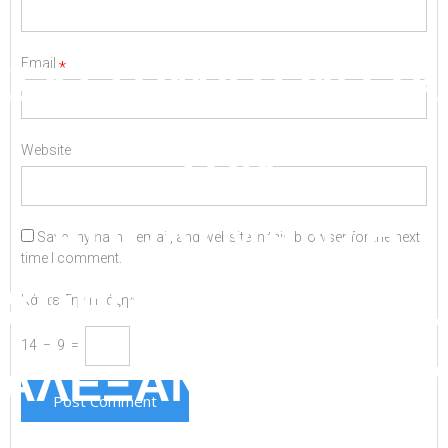
ΡΟΜΠΟΤΙΚΩΝ
ΣΥΣΤΗΜΑΤΩΝ ΓΙΑ
Email
*
ΤΗΝ
Website
ΑΠΟΛΥΜΑΝΣΗ
Save my name, email, and website in this browser for the next
time I comment.
ΧΩΡΩΝ ΣΤΟ Π.Γ.Ν.
Κάντε Την Πράξη*
14 − 9 =
ΑΛΕΞΑΝΔΡΟΥΠΟΛ