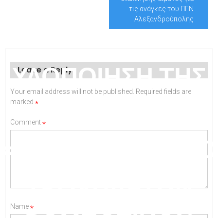
ME ΑΝΤΙΚΕΙΜΕΝΟ
τις ανάγκες του ΠΓΝ
Αλεξανδρούπολης
ΤΗΝ
ΥΛΟΠΟΙΗΣΗ ΤΗΣ
Leave a Reply
Your email address will not be published.
Required fields are
ΠΡΑΞΗΣ
marked
*
Comment
*
«ΠΡΟΜΗΘΕΙΑ ΔΥΟ
ΤΡΟΧΗΛΑΤΩΝ
Name
*