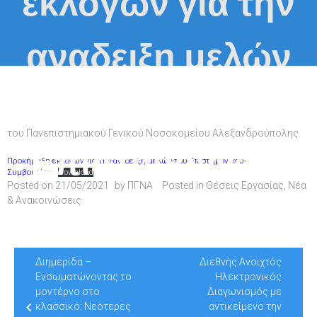
εκλογών για την
αναδειξη μελών
του
του Πανεπιστημιακού Γενικού Νοσοκομείου Αλεξανδρούπολης
Επιστημονικού
Προκήρυξη-εκλογών-για-την-αναδειξη-μελών-του-Επιστημονικού-
Συμβουλίου
Download
Posted on
21/05/2021
by
ΠΓΝΑ
Posted in
Θέσεις Εργασίας
,
Νέα
Συμβουλίου
& Ανακοινώσεις
Post
Διημερίδα –
Διεθνής Ανοιχτός
navigation
Ενσωματώνοντας το
Ηλεκτρονικός
μοντέρνο στο
Διαγωνισμός με
κλασσικό: Νεότερες
αντικείμενο την