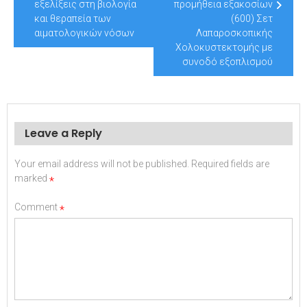
εξελίξεις στη βιολογία
προμήθεια εξακοσίων
και θεραπεία των
(600) Σετ
αιματολογικών νόσων
Λαπαροσκοπικής
Χολοκυστεκτομής με
συνοδό εξοπλισμού
Leave a Reply
Your email address will not be published.
Required fields are
marked
*
Comment
*