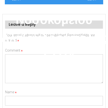
Γενικού
Νοσοκομείου
Leave a Reply
Αλεξανδρούπολης
Your email address will not be published.
Required fields are
marked
*
– ΕΣΠΑ
Comment
*
Name
*