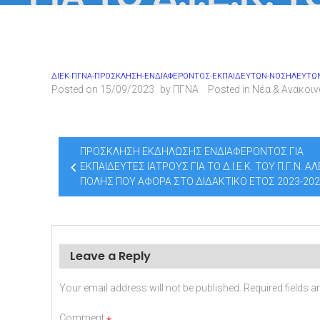
ΣΤΟ ΔΙ
ΔΙΕΚ-ΠΓΝΑ-ΠΡΟΣΚΛΗΣΗ-ΕΝΔΙΑΦΕΡΟΝΤΟΣ-ΕΚΠΑΙΔΕΥΤΩΝ-ΝΟΣΗΛΕΥΤΩΝ-
Posted on
15/09/2023
by
ΠΓΝΑ
Posted in
Νέα & Ανακοι
Post
ΠΡΟΣΚΛΗΣΗ ΕΚΔΗΛΩΣΗΣ ΕΝΔΙΑΦΕΡΟΝΤΟΣ ΓΙΑ
navigation
ΕΚΠΑΙΔΕΥΤΕΣ ΙΑΤΡΟΥΣ ΓΙΑ ΤΟ Δ.Ι.Ε.Κ. ΤΟΥ Π.Γ.Ν. ΑΛ
ΠΟΛΗΣ ΠΟΥ ΑΦΟΡΑ ΣΤΟ ΔΙΔΑΚΤΙΚΟ ΕΤΟΣ 2023-20
Leave a Reply
Your email address will not be published.
Required fields 
Comment