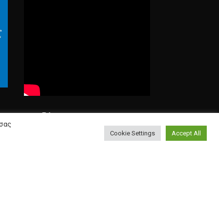
Αναζήτηση
 σας
Cookie Settings
Accept All
Search
for: