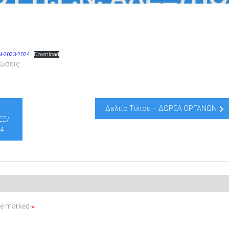
ΔΑΚΤΙΚΟ ΕΤΟΣ 20
2023-2024
Download
νώσεις
Δελτίο Τύπου – ΔΩΡΕΑ ΟΡΓΑΝΩΝ
ΕΞ/
24
are marked
*