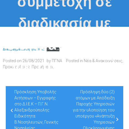
συμμετοχή σε
διαδικασία με
διαπραγμάτευση
Διαπραγμάτευση-για-Η-Μ
Download
για την παροχή
Posted on
26/08/2021
by
ΠΓΝΑ
Posted in
Νέα & Ανακοινώσεις
,
Προκηρύξεις & Προμήθειες
υπηρεσιών
Post
Πρόσκληση Υποβολής
Πρόσληψη δύο (2)
navigation
Αιτήσεων – Εγγραφής
ατόμων με Απόδειξη
συντήρησης των
στο Δ.Ι.Ε.Κ – Π.Γ.Ν.
Παροχής Υπηρεσιών
Αλεξανδρούπολης
για την υλοποίηση του
Ειδικότητα:
υποέργου «Ανάπτυξη
Β.Νοσηλευτών, Γενικής
Υπηρεσιών
Νοσηλείας
Ολοκληρωμένης