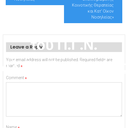
Η/Μ
Κοινοτικής Θεραπείας
και Κατ’ Οίκον
εγκαταστάσεων
Νοσηλείας»
του Π.Γ.Ν.
Leave a Reply
Αλεξανδρούπολης
Your email address will not be published.
Required fields are
marked
*
Comment
*
Name