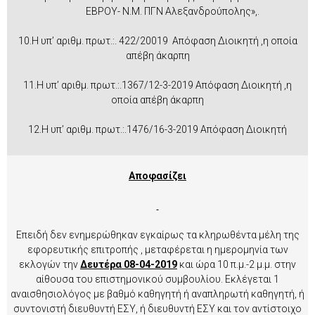
ΕΒΡΟΥ- Ν.Μ. ΠΓΝ Αλεξανδρούπολης»,.
10.Η υπ’ αριθμ. πρωτ.:. 422/20019 Απόφαση Διοικητή ,η οποία
απέβη άκαρπη
11.Η υπ’ αριθμ. πρωτ.:.1367/12-3-2019 Απόφαση Διοικητή ,η
οποία απέβη άκαρπη
12.Η υπ’ αριθμ. πρωτ.:.1476/16-3-2019 Απόφαση Διοικητή
Αποφασίζει
Επειδή δεν ενημερώθηκαν εγκαίρως τα κληρωθέντα μέλη της
εφορευτικής επιτροπής , μεταφέρεται η ημερομηνία των
εκλογών την
Δευτέρα 08-04-2019
και ώρα 10 π.μ.-2 μ.μ. στην
αίθουσα του επιστημονικού συμβουλίου. Εκλέγεται 1
αναισθησιολόγος με βαθμό καθηγητή ή αναπληρωτή καθηγητή, ή
συντονιστή διευθυντή ΕΣΥ, ή διευθυντή ΕΣΥ και τον αντίστοιχο