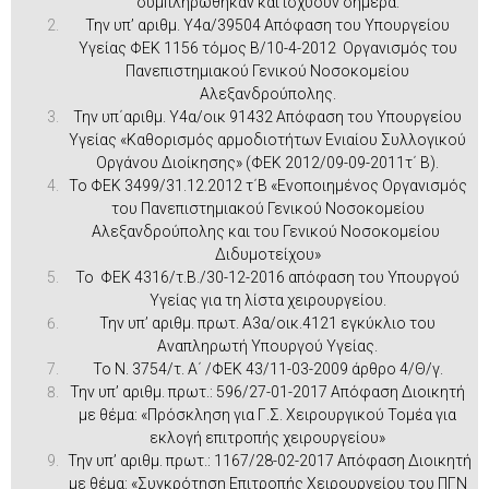
συμπληρώθηκαν και ισχύουν σήμερα.
Την υπ’ αριθμ. Υ4α/39504 Απόφαση του Υπουργείου
Υγείας ΦΕΚ 1156 τόμος Β/10-4-2012 Οργανισμός του
Πανεπιστημιακού Γενικού Νοσοκομείου
Αλεξανδρούπολης.
Την υπ΄αριθμ. Υ4α/οικ 91432 Απόφαση του Υπουργείου
Υγείας «Καθορισμός αρμοδιοτήτων Ενιαίου Συλλογικού
Οργάνου Διοίκησης» (ΦΕΚ 2012/09-09-2011τ΄ Β).
Το ΦΕΚ 3499/31.12.2012 τ΄Β «Ενοποιημένος Οργανισμός
του Πανεπιστημιακού Γενικού Νοσοκομείου
Αλεξανδρούπολης και του Γενικού Νοσοκομείου
Διδυμοτείχου»
Το ΦΕΚ 4316/τ.Β./30-12-2016 απόφαση του Υπουργού
Υγείας για τη λίστα χειρουργείου.
Την υπ’ αριθμ. πρωτ. Α3α/οικ.4121 εγκύκλιο του
Αναπληρωτή Υπουργού Υγείας.
Το Ν. 3754/τ. Α΄ /ΦΕΚ 43/11-03-2009 άρθρο 4/Θ/γ.
Την υπ’ αριθμ. πρωτ.: 596/27-01-2017 Απόφαση Διοικητή
με θέμα: «Πρόσκληση για Γ.Σ. Χειρουργικού Τομέα για
εκλογή επιτροπής χειρουργείου»
Την υπ’ αριθμ. πρωτ.: 1167/28-02-2017 Απόφαση Διοικητή
με θέμα: «Συγκρότηση Επιτροπής Χειρουργείου του ΠΓΝ