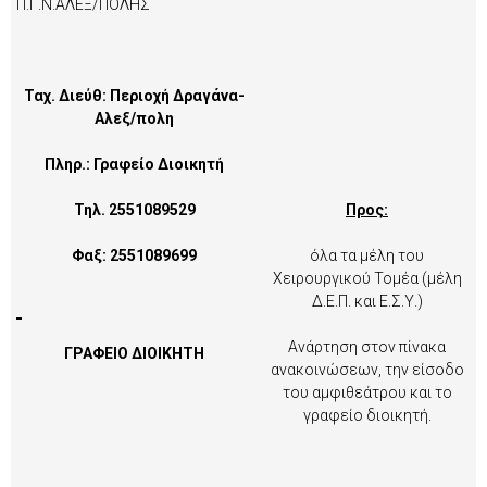
Π.Γ.Ν.ΑΛΕΞ/ΠΟΛΗΣ
Ταχ. Διεύθ: Περιοχή Δραγάνα-
Αλεξ/πολη
Πληρ.: Γραφείο Διοικητή
Τηλ. 2551089529
Προς:
Φαξ: 2551089699
όλα τα μέλη του
Χειρουργικού Τομέα (μέλη
Δ.Ε.Π. και Ε.Σ.Υ.)
Ανάρτηση στον πίνακα
ΓΡΑΦΕΙΟ ΔΙΟΙΚΗΤΗ
ανακοινώσεων, την είσοδο
του αμφιθεάτρου και το
γραφείο διοικητή.