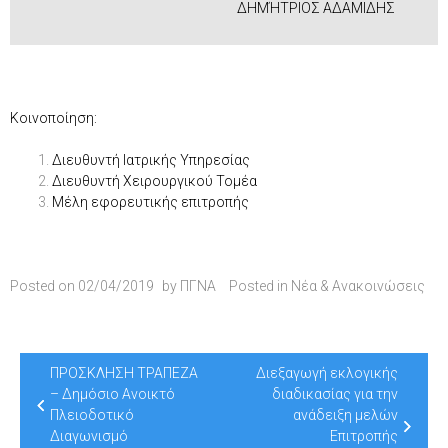
ΔΗΜΉΤΡΙΟΣ ΑΔΑΜΙΔΗΣ
Κοινοποίηση:
Διευθυντή Ιατρικής Υπηρεσίας
Διευθυντή Χειρουργικού Τομέα
Μέλη εφορευτικής επιτροπής
Posted on
02/04/2019
by
ΠΓΝΑ
Posted in
Νέα & Ανακοινώσεις
Post
ΠΡΟΣΚΛΗΣΗ ΤΡΑΠΕΖΑ
Διεξαγωγή εκλογικής
navigation
– Δημόσιο Ανοικτό
διαδικασίας για την
Πλειοδοτικό
ανάδειξη μελών
Διαγωνισμό
Επιτροπής