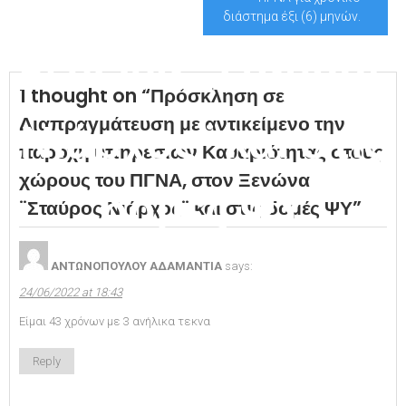
ΠΓΝΑ, στον
διάστημα έξι (6) μηνών.
Ξενώνα ¨Σταύρος
1 thought on “
Πρόσκληση σε
Διαπραγμάτευση με αντικείμενο την
Νιάρχος¨ και στις
παροχή υπηρεσιών Καθαριότητας στους
χώρους του ΠΓΝΑ, στον Ξενώνα
δομές ΨΥ
¨Σταύρος Νιάρχος¨ και στις δομές ΨΥ
”
ΑΝΤΩΝΟΠΟΥΛΟΥ ΑΔΑΜΑΝΤΙΑ
says:
24/06/2022 at 18:43
Είμαι 43 χρόνων με 3 ανήλικα τεκνα
Reply