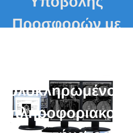
Υποβολής
Προσφορών με
αντικείμενο την
ετήσια συντήρηση
ολοκληρωμένου
πληροφοριακού