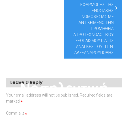
συστήματος (RIS)
ΕΦΑΡΜΟΓΗΣ ΤΗΣ
ΕΝΩΣΙΑΚΗΣ
και εξοπλισμού
ΝΟΜΟΘΕΣΙΑΣ ΜΕ
ΑΝΤΙΚΕΙΜΕΝΟ ΤΗΝ
ΠΡΟΜΗΘΕΙΑ
ΙΑΤΡΟΤΕΧΝΟΛΟΓΙΚΟΥ
πληροφορικής του
ΕΞΟΠΛΙΣΜΟΥ ΓΙΑ ΤΙΣ
ΑΝΑΓΚΕΣ ΤΟΥ Π.Γ.Ν.
ΑΛΕΞΑΝΔΡΟΥΠΟΛΗΣ
Π.Γ.Ν. Έβρου –
Νοσηλευτική
Leave a Reply
Your email address will not be published.
Required fields are
marked
*
Μονάδα Αλεξ/
Comment
*