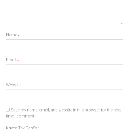
πολης
Name
*
Email
*
Website
Save my name, email, and website in this browser for the next
time I comment.
Κάντε Την Πράξη*