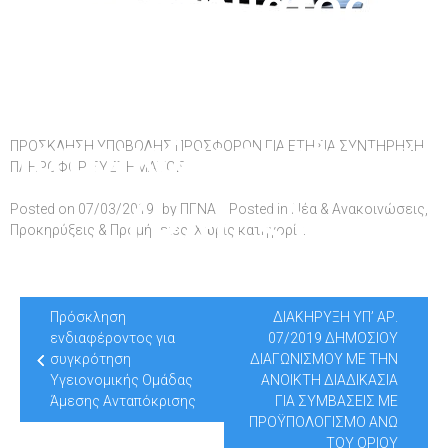
συστήματος
αρχειοθέτησης
ιατρικών εικόνων
ΠΡΟΣΚΛΗΣΗ ΥΠΟΒΟΛΗΣ ΠΡΟΣΦΟΡΩΝ ΓΙΑ ΕΤΗΣΙΑ ΣΥΝΤΗΡΗΣΗ
ΠΛΗΡΟΦΟΡ ΣΥΣΤΗΜΑΤΟΣ
(PACS),
Posted on
07/03/2019
by
ΠΓΝΑ
Posted in
Νέα & Ανακοινώσεις
,
Προκηρύξεις & Προμήθειες
,
Χωρίς κατηγορία
ακτινολογικού
Post
Πρόσκληση
ΔΙΑΚΗΡΥΞΗ ΥΠ’ ΑΡ.
navigation
ενδιαφέροντος για
07/2019 ΔΗΜΟΣΙΟΥ
πληροφοριακού
συγκρότηση
ΔΙΑΓΩΝΙΣΜΟΥ ΜΕ ΤΗΝ
Υγειονομικής Ομάδας
ΑΝΟΙΚΤΗ ΔΙΑΔΙΚΑΣΙΑ
Άμεσης Ανταπόκρισης
ΓΙΑ ΣΥΜΒΑΣΕΙΣ ΜΕ
ΠΡΟΫΠΟΛΟΓΙΣΜΟ ΑΝΩ
ΤΟΥ ΟΡΙΟΥ