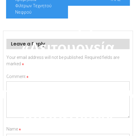
για την υλοποίηση
Φίλτρων Τεχνητού
Νεφρού
του υποέργου 1
«Λειτουργεία
Leave a Reply
Your email address will not be published.
Required fields are
κινητής μονάδας
marked
*
Comment
*
παιδοψυχιατρικών
υπηρεσιών»
Name
*