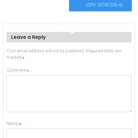
(CPV: 33182210-
(CPV: 33181200-4)
4)
Leave a Reply
Your email address will not be published.
Required fields are
marked
*
Comment
*
Name
*