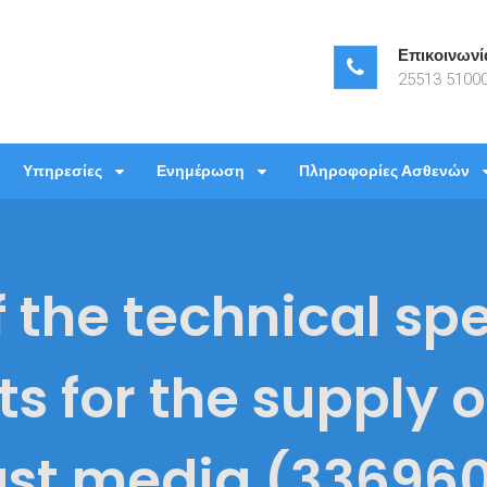
Επικοινωνί
25513 51000
νεπιστημιακό Γενικό Νοσοκομεί
ιστημιακό Γενικό Νοσοκομείο Αλεξανδρούπολης
Υπηρεσίες
Ενημέρωση
Πληροφορίες Ασθενών
 the technical spe
ts for the supply 
ast media (33696