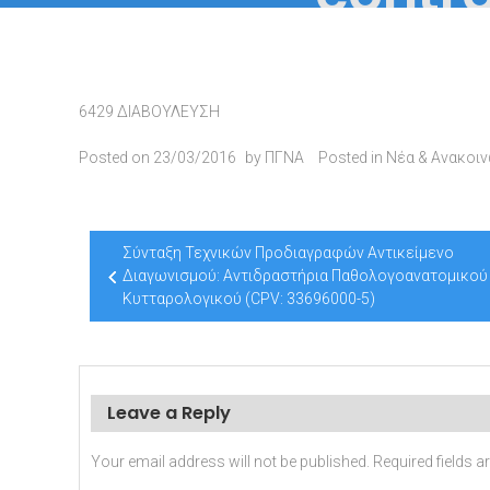
6429 ΔΙΑΒΟΥΛΕΥΣΗ
Posted on
23/03/2016
by
ΠΓΝΑ
Posted in
Νέα & Ανακοι
Post
Σύνταξη Τεχνικών Προδιαγραφών Αντικείμενο
navigation
Διαγωνισμού: Αντιδραστήρια Παθολογοανατομικού
Κυτταρολογικού (CPV: 33696000-5)
Leave a Reply
Your email address will not be published.
Required fields 