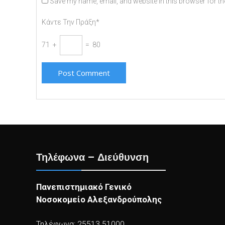
Save my name, email, and website in this browser for th
Κάντε Την Πράξη*
71 +
= 80
Τηλέφωνα – Διεύθυνση
Πανεπιστημιακό Γενικό
Νοσοκομείο Αλεξανδρούπολης
Τηλέφωνα: 25513 51000