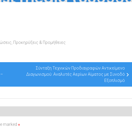
νώσεις
,
Προκηρύξεις & Προμήθειες
Σύνταξη Τεχνικών Προδιαγραφών Αντικείμενο
 –
Διαγωνισμού: Αναλυτές Αερίων Αίματος με Συνοδό
Εξοπλισμό
are marked
*