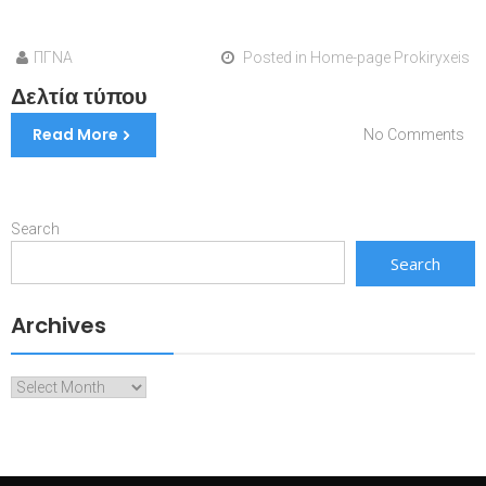
Posted in
Home-page Prokiryxeis
ΠΓΝΑ
Δελτία τύπου
Read More
on
No Comments
Δε
τύ
Search
Search
Archives
Archives