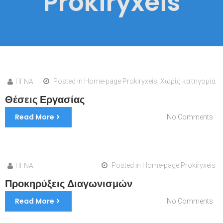
Prokiryxeis
Posted in
Home-page Prokiryxeis
,
Χωρίς κατηγορία
ΠΓΝΑ
Θέσεις Εργασίας
Read More
on
No Comments
Θέ
Ερ
Posted in
Home-page Prokiryxeis
ΠΓΝΑ
Προκηρύξεις Διαγωνισμών
Read More
on
No Comments
Πρ
Δι