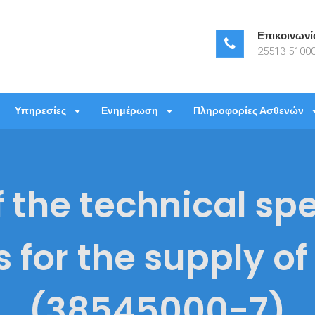
Επικοινωνί
25513 51000
νεπιστημιακό Γενικό Νοσοκομεί
ιστημιακό Γενικό Νοσοκομείο Αλεξανδρούπολης
Υπηρεσίες
Ενημέρωση
Πληροφορίες Ασθενών
 the technical spe
 for the supply of
(38545000-7)