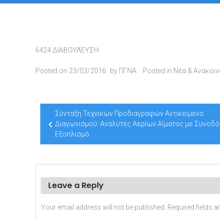
6424 ΔΙΑΒΟΥΛΕΥΣΗ
Posted on
23/03/2016
by
ΠΓΝΑ
Posted in
Νέα & Ανακοι
Post
Σύνταξη Τεχνικών Προδιαγραφών Αντικείμενο
navigation
Διαγωνισμού: Αναλυτές Αερίων Αίματος με Συνοδό
Εξοπλισμό
Leave a Reply
Your email address will not be published.
Required fields 