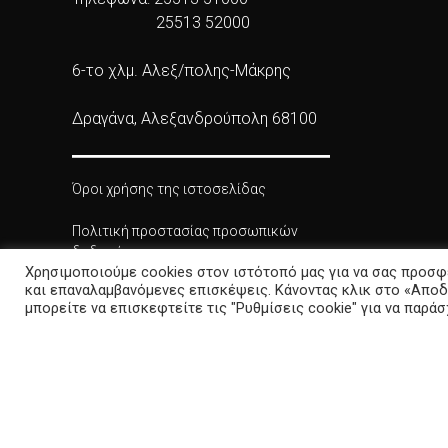
25513 52000
6-το χλμ. Αλεξ/πολης-Μάκρης
Δραγάνα, Αλεξανδρούπολη 68100
Όροι χρήσης της ιστοσελίδας
Πολιτική προστασίας προσωπικών
δεδομένων
Χρησιμοποιούμε cookies στον ιστότοπό μας για να σας προσφ
και επαναλαμβανόμενες επισκέψεις. Κάνοντας κλικ στο «Αποδ
Πολιτική Cookies
μπορείτε να επισκεφτείτε τις "Ρυθμίσεις cookie" για να παρά
Δήλωση προσβασιμότητας