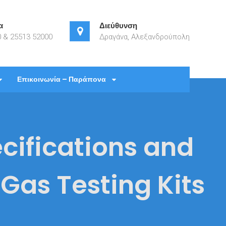
α
Διεύθυνση
 & 25513 52000
Δραγάνα, Αλεξανδρούπολη
ο Αλεξανδρούπολης
Επικοινωνία – Παράπονα
cifications and
 Gas Testing Kits