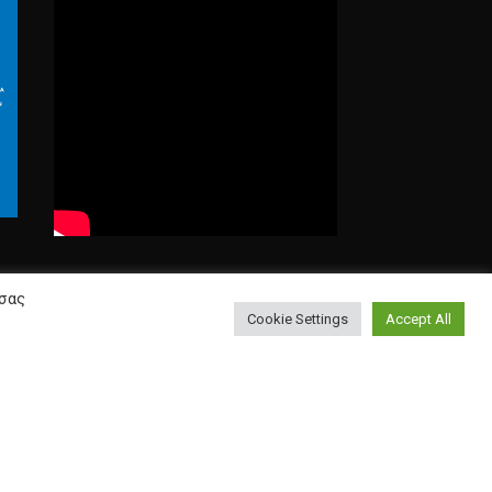
Αναζήτηση
 σας
Cookie Settings
Accept All
Search
for: