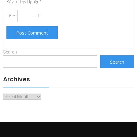
Κάντε Την Πράξη*
18 −
= 11
Search
Search
Archives
Archives