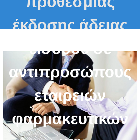
προθεσμίας
έκδοσης άδειας
εισόδου σε
αντιπροσώπους
εταιρειών
φαρμακευτικών